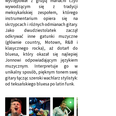
występował z grupą mariachi czyli
wywodzącym się z tradycji
meksykańskiej zespołem, którego
instrumentarium opiera się na
skrzypcach i różnych odmianach gitary.
Jako dwudziestolatek zaczął
odkrywać inne gatunki muzyczne
(głównie country, Motown, R&B i
klasycznego rocka), aż dotarł do
bluesa, który okazał się najlepiej
Jonnowi odpowiadającym językiem
muzycznym. Interpretuje go w
unikalny sposób, pięknym tonem swej
gitary łącząc szeroki wachlarz stylistyk:
od teksańskiego bluesa po latin funk.